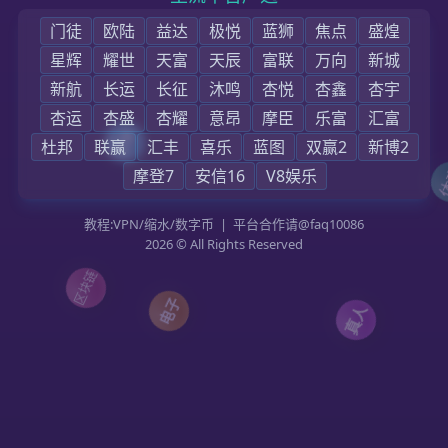
首页
关于我们
集团新闻